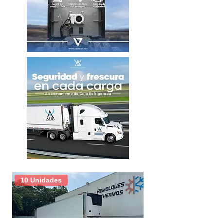
Modelo
R3000
Capacidad
68,000 LBS
Largo
53´
Ancho
102"
Altura
13´6"
Marca de unidad
Carrier
Modelo de unidad
X2 2500
APX
Suspensión
Neumatica
10 Unidades
Tipo de puerta
Libro
Tipo de piso
Acanalado