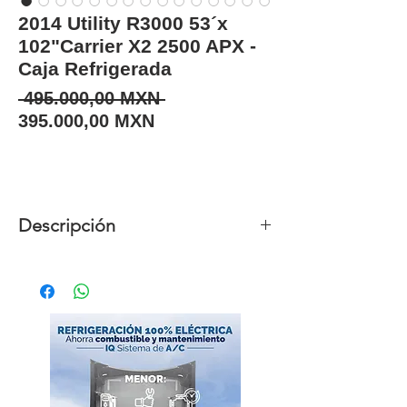
2014 Utility R3000 53´x
102"Carrier X2 2500 APX -
Caja Refrigerada
Precio
 495.000,00 MXN 
Precio de oferta
395.000,00 MXN
Descripción
Unidades
10
disponibles
Año
2014
Marca
Utility