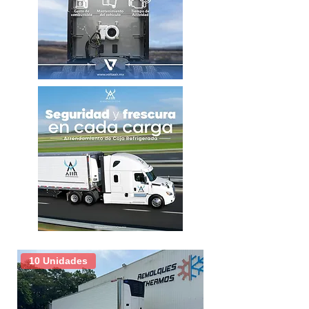
Motor
Detroit DD15
Transmision
DT12
Automatica
Camarote
72"
Diferenciales
40,000 LBS
Paso de
2.47
diferencial
Millas
-
Color
Dorado
Tamaño de
22.5
10 Unidades
rodado
Tipo de rin
Aluminio