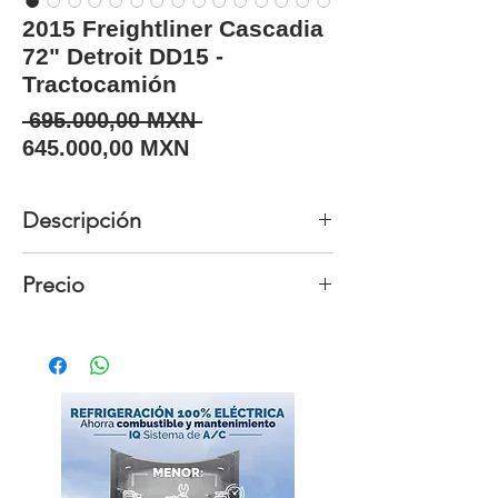
2015 Freightliner Cascadia
72" Detroit DD15 -
Tractocamión
Precio
 695.000,00 MXN 
Precio de oferta
645.000,00 MXN
Descripción
Unidades
2
Precio
disponibles
Precio
$645,000 neto
Año
2015
Marca
Freightliner
Modelo
Cascadia