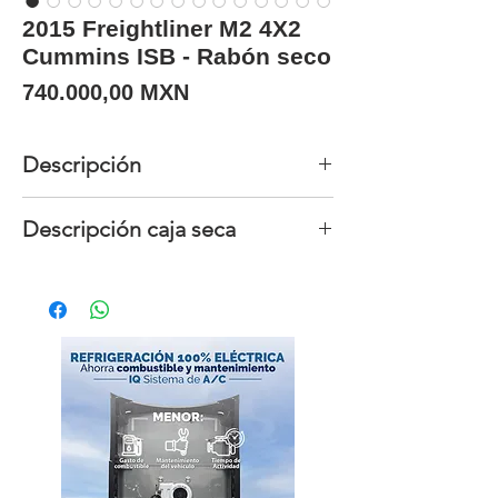
2015 Freightliner M2 4X2
Cummins ISB - Rabón seco
Precio
740.000,00 MXN
Descripción
Unidades
1
Descripción caja seca
disponibles
Marca
Morgan
Año
2015
Modelo
Caja seca
Marca
Freightliner
Largo
26´
Modelo
M2 4X2
Ancho
102"
Motor
Cummins ISB
220 HP
Altura
97"