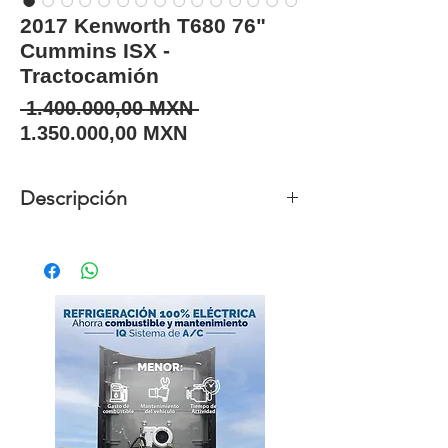
2017 Kenworth T680 76"
Cummins ISX -
Tractocamión
Precio
 1.400.000,00 MXN 
Precio de oferta
1.350.000,00 MXN
Descripción
Unidades
1
disponibles
Año
2017
Marca
Kenworth
Modelo
T-680