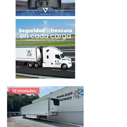
Motor
Cummins
ISX
Transmision
18 Vel.
Camarote
76"
Diferenciales
46,000 LBS
Paso de diferencial
3.91
KM
601,194
Color
Blanco
10 Unidades
Tamaño de rodado
11R 22.5
Tipo de rin
Aluminio