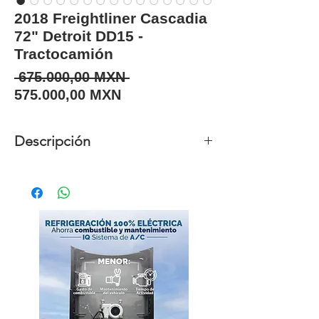
2018 Freightliner Cascadia
72" Detroit DD15 -
Tractocamión
Precio
 675.000,00 MXN 
Precio de oferta
575.000,00 MXN
Descripción
Unidades
5
disponibles
Año
2018
Marca
Freightliner
Modelo
Cascadia