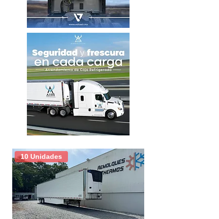
Motor
Detroit DD15
Transmisión
Auto. 12 vel.
Camarote
72"
Diferenciales
40,000 LBS
Paso de
3.73
diferencial
KM
550,000
promedio
10 Unidades
Color
Blanco
Tamaño de
11R 22.5
rodado
Tipo de rin
Aluminio