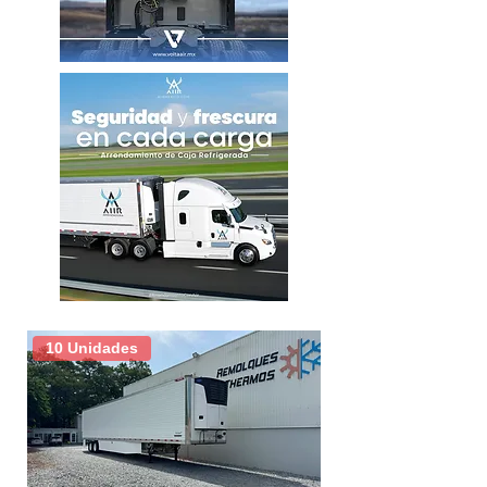
Largo
53´
Ancho
102"
Altura
13´6"
Marca de unidad
Carrier
Modelo de unidad
X4 7500
Suspensión
Neumatica
Tipo de puerta
Libro
10 Unidades
Tipo de piso
Acanalado
Tamaño de rodado
22.5
Tipo de rin
Acero