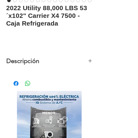
2022 Utility 88,000 LBS 53
´x102" Carrier X4 7500 -
Caja Refrigerada
Descripción
Unidades disponibles
10
Año
2022
Marca
Utility
Modelo
R3000
Capacidad
88,000 LBS