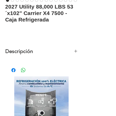
2027 Utility 88,000 LBS 53
´x102" Carrier X4 7500 -
Caja Refrigerada
Descripción
Unidades disponibles
10
Año
2027
Marca
Utility
Modelo
R3000
Capacidad
88,000 LBS