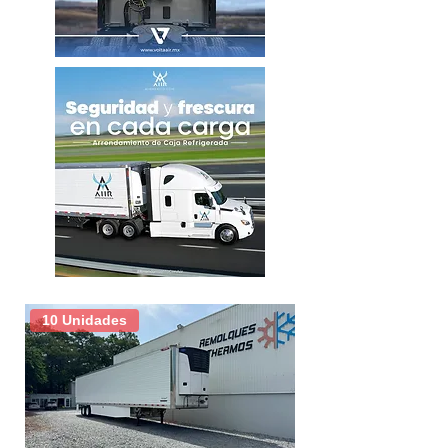
Largo
53´
Ancho
102"
Altura
13´6"
Marca de unidad
Carrier
Modelo de unidad
X4 7500
Suspensión
Neumatica
Tipo de puerta
Libro
10 Unidades
Tipo de piso
Acanalado
Tamaño de rodado
22.5
Tipo de rin
Acero